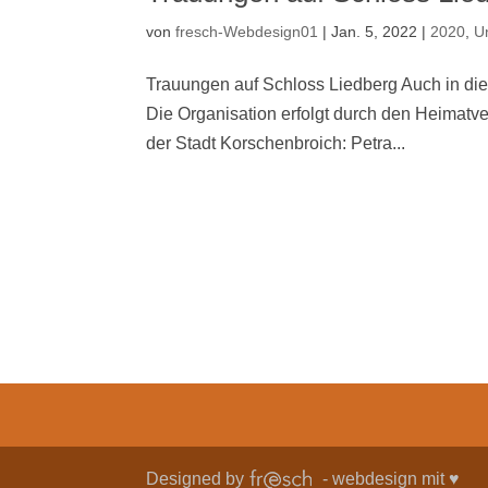
von
fresch-Webdesign01
|
Jan. 5, 2022
|
2020
,
U
Trauungen auf Schloss Liedberg Auch in dies
Die Organisation erfolgt durch den Heimatv
der Stadt Korschenbroich: Petra...
Designed by
- webdesign mit ♥