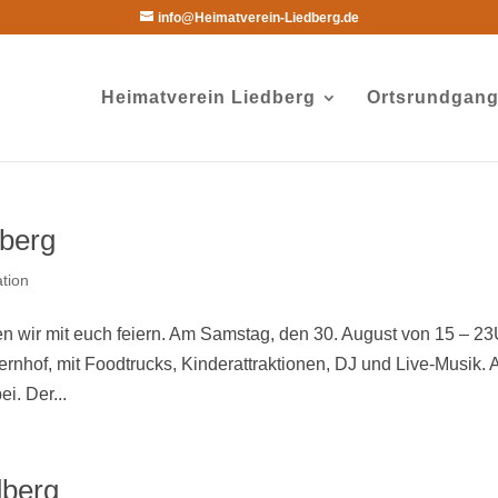
info@Heimatverein-Liedberg.de
Heimatverein Liedberg
Ortsrundgan
dberg
ation
n wir mit euch feiern. Am Samstag, den 30. August von 15 – 2
ernhof, mit Foodtrucks, Kinderattraktionen, DJ und Live-Musik. 
i. Der...
dberg